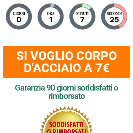
GIORNI
ORA
MINUTI
SECONDI
0
1
7
25
SI VOGLIO CORPO
D'ACCIAIO A 7€
Garanzia 90 giorni soddisfatti o
rimborsato