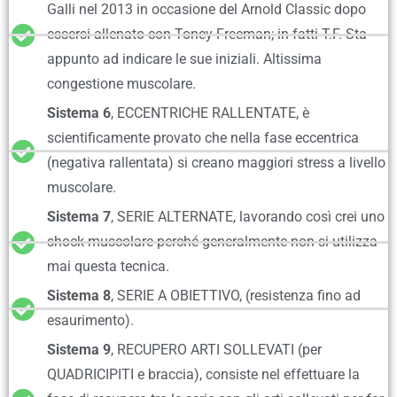
Galli nel 2013 in occasione del Arnold Classic dopo
essersi allenato con Toney Freeman; in fatti T.F. Sta
appunto ad indicare le sue iniziali. Altissima
congestione muscolare.
Sistema 6
, ECCENTRICHE RALLENTATE, è
scientificamente provato che nella fase eccentrica
(negativa rallentata) si creano maggiori stress a livello
muscolare.
Sistema 7
, SERIE ALTERNATE, lavorando così crei uno
shock muscolare perché generalmente non si utilizza
mai questa tecnica.
Sistema 8
, SERIE A OBIETTIVO, (resistenza fino ad
esaurimento).
Sistema 9
, RECUPERO ARTI SOLLEVATI (per
QUADRICIPITI e braccia), consiste nel effettuare la