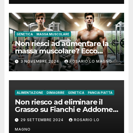
GENETICA
MASSA MUSCOLARE
Non riesci ad aumentare la
massa muscolare? Ecco
come fare!
3 NOVEMBRE 2024
ROSARIO LO MAGNO
ALIMENTAZIONE
DIMAGRIRE
GENETICA
PANCIA PIATTA
Non riesco ad eliminare il
Grasso su Fianchi e Addome:
cause e rimedi
29 SETTEMBRE 2024
ROSARIO LO
MAGNO