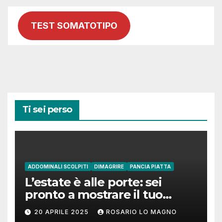
TEST SOMATOTIPO
Ti sei perso
ADDOMINALI SCOLPITI
DIMAGRIRE
PANCIA PIATTA
L’estate è alle porte: sei
pronto a mostrare il tuo
addome piatto?
20 APRILE 2025
ROSARIO LO MAGNO