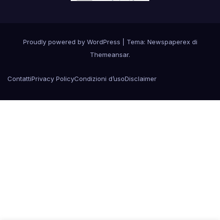
Proudly powered by WordPress
|
Tema: Newspaperex di
Themeansar
.
Contatti
Privacy Policy
Condizioni d’uso
Disclaimer