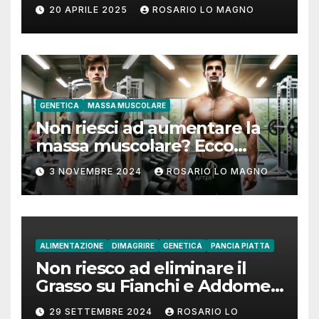
addome piatto?
20 APRILE 2025
ROSARIO LO MAGNO
GENETICA
MASSA MUSCOLARE
Non riesci ad aumentare la
massa muscolare? Ecco
come fare!
3 NOVEMBRE 2024
ROSARIO LO MAGNO
ALIMENTAZIONE
DIMAGRIRE
GENETICA
PANCIA PIATTA
Non riesco ad eliminare il
Grasso su Fianchi e Addome:
cause e rimedi
29 SETTEMBRE 2024
ROSARIO LO