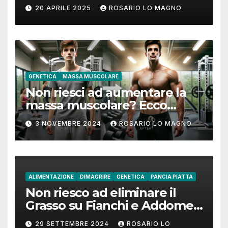
addome piatto?
20 APRILE 2025
ROSARIO LO MAGNO
GENETICA
MASSA MUSCOLARE
Non riesci ad aumentare la
massa muscolare? Ecco
come fare!
3 NOVEMBRE 2024
ROSARIO LO MAGNO
ALIMENTAZIONE
DIMAGRIRE
GENETICA
PANCIA PIATTA
Non riesco ad eliminare il
Grasso su Fianchi e Addome:
cause e rimedi
29 SETTEMBRE 2024
ROSARIO LO