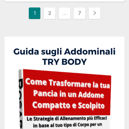
1
2
…
7