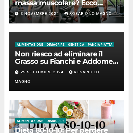
massa muscolare? Ecco
come fare!
3 NOVEMBRE 2024
ROSARIO LO MAGNO
ALIMENTAZIONE
DIMAGRIRE
GENETICA
PANCIA PIATTA
Non riesco ad eliminare il
Grasso su Fianchi e Addome:
cause e rimedi
29 SETTEMBRE 2024
ROSARIO LO
MAGNO
ALIMENTAZIONE
DIMAGRIRE
Dieta 80-10-10: Per perdere