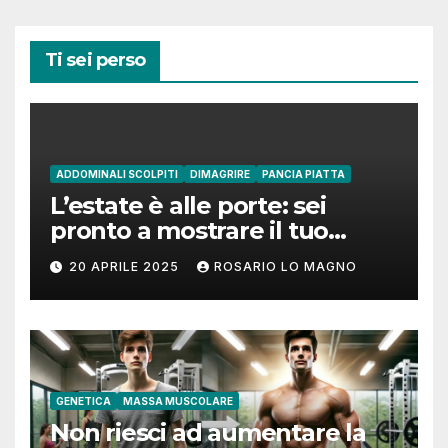
Ti sei perso
ADDOMINALI SCOLPITI
DIMAGRIRE
PANCIA PIATTA
L’estate è alle porte: sei
pronto a mostrare il tuo
addome piatto?
20 APRILE 2025
ROSARIO LO MAGNO
GENETICA
MASSA MUSCOLARE
Non riesci ad aumentare la