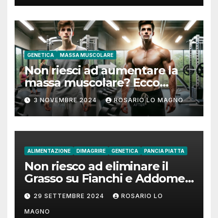
GENETICA
MASSA MUSCOLARE
Non riesci ad aumentare la
massa muscolare? Ecco
come fare!
3 NOVEMBRE 2024
ROSARIO LO MAGNO
ALIMENTAZIONE
DIMAGRIRE
GENETICA
PANCIA PIATTA
Non riesco ad eliminare il
Grasso su Fianchi e Addome:
cause e rimedi
29 SETTEMBRE 2024
ROSARIO LO
MAGNO