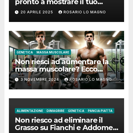
pronto a mostrare il tuo
addome piatto?
20 APRILE 2025
ROSARIO LO MAGNO
GENETICA
MASSA MUSCOLARE
Non riesci ad aumentare la
massa muscolare? Ecco
come fare!
3 NOVEMBRE 2024
ROSARIO LO MAGNO
ALIMENTAZIONE
DIMAGRIRE
GENETICA
PANCIA PIATTA
Non riesco ad eliminare il
Grasso su Fianchi e Addome: