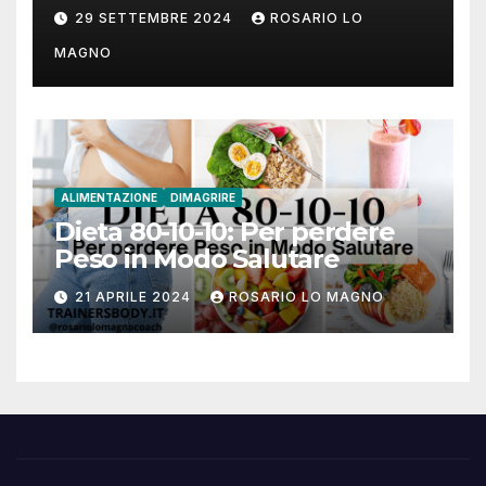
cause e rimedi
29 SETTEMBRE 2024
ROSARIO LO
MAGNO
ALIMENTAZIONE
DIMAGRIRE
Dieta 80-10-10: Per perdere
Peso in Modo Salutare
21 APRILE 2024
ROSARIO LO MAGNO