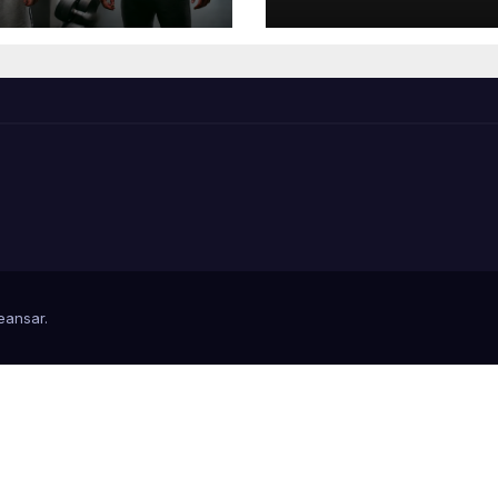
eansar
.