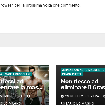
 browser per la prossima volta che commento.
ALIMENTAZIONE
DIMAGRIRE
G
CA
MASSA MUSCOLARE
PANCIA PIATTA
riesci ad
Non riesco ad
entare la massa
eliminare il Gra
colare? Ecco
su Fianchi e
OVEMBRE 2024
29 SETTEMBRE 2024
 fare!
Addome: cause
rimedi
IO LO MAGNO
ROSARIO LO MAGNO