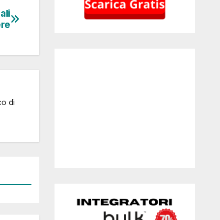
ali
re
co di