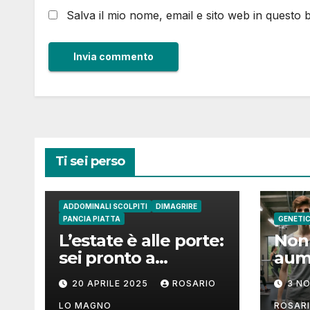
Salva il mio nome, email e sito web in questo
Ti sei perso
ADDOMINALI SCOLPITI
DIMAGRIRE
PANCIA PIATTA
GENETI
L’estate è alle porte:
Non 
sei pronto a
aum
mostrare il tuo
mus
20 APRILE 2025
ROSARIO
3 N
addome piatto?
come
LO MAGNO
ROSAR