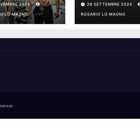
colare? Ecco
su Fianchi e
OVEMBRE 2024
29 SETTEMBRE 2024
 fare!
Addome: cause
rimedi
IO LO MAGNO
ROSARIO LO MAGNO
eansar
.