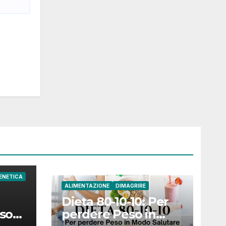
ENETICA
ALIMENTAZIONE
DIMAGRIRE
Dieta 80-10-10: Per
sso
perdere Peso in