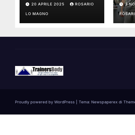
mostrare il tuo
mus
20 APRILE 2025
ROSARIO
3 N
addome piatto?
come
LO MAGNO
ROSAR
Proudly powered by WordPress
|
Tema: Newspaperex di
Them