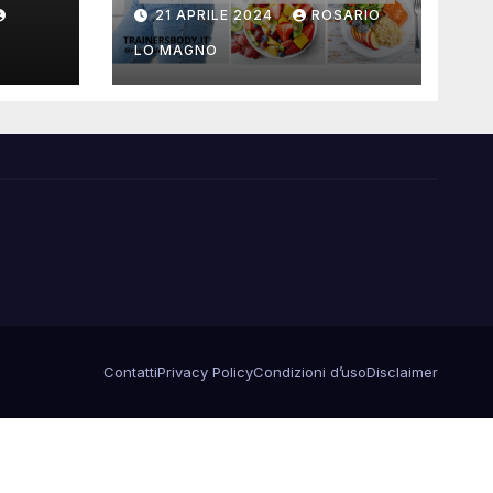
Modo Salutare
21 APRILE 2024
ROSARIO
 e
LO MAGNO
Contatti
Privacy Policy
Condizioni d’uso
Disclaimer