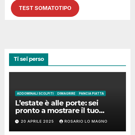
TEST SOMATOTIPO
Ti sei perso
ADDOMINALI SCOLPITI
DIMAGRIRE
PANCIA PIATTA
L’estate è alle porte: sei
pronto a mostrare il tuo
addome piatto?
20 APRILE 2025
ROSARIO LO MAGNO