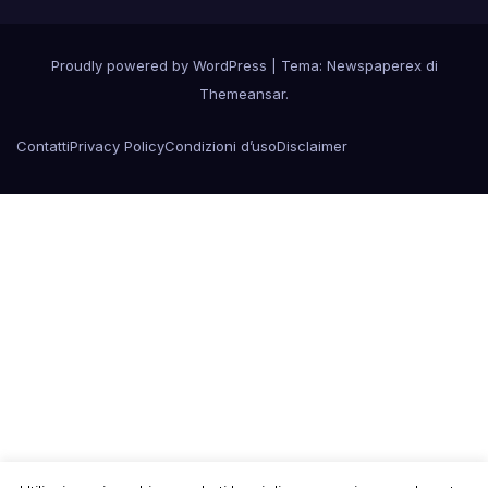
Proudly powered by WordPress
|
Tema: Newspaperex di
Themeansar
.
Contatti
Privacy Policy
Condizioni d’uso
Disclaimer