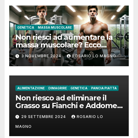
GENETICA
MASSA MUSCOLARE
Non riesci ad aumentare la
massa muscolare? Ecco
come fare!
3 NOVEMBRE 2024
ROSARIO LO MAGNO
ALIMENTAZIONE
DIMAGRIRE
GENETICA
PANCIA PIATTA
Non riesco ad eliminare il
Grasso su Fianchi e Addome:
cause e rimedi
29 SETTEMBRE 2024
ROSARIO LO
MAGNO