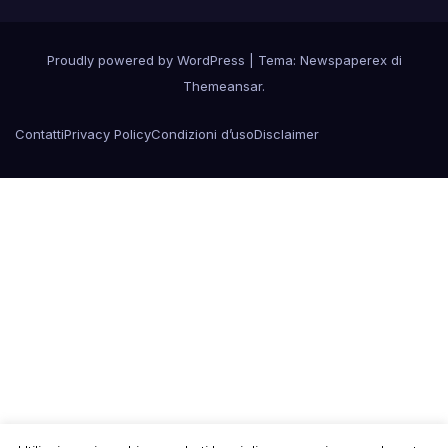
Proudly powered by WordPress
|
Tema: Newspaperex di
Themeansar
.
Contatti
Privacy Policy
Condizioni d’uso
Disclaimer