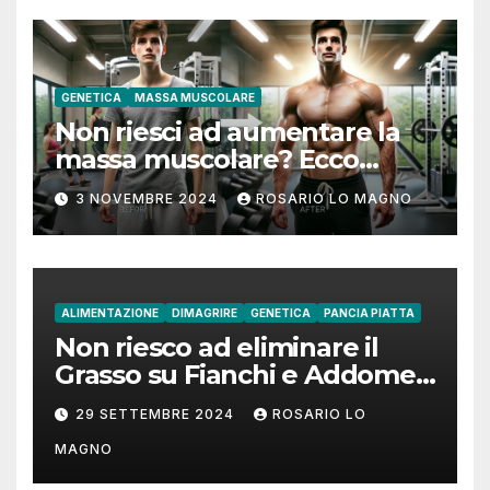
GENETICA
MASSA MUSCOLARE
Non riesci ad aumentare la
massa muscolare? Ecco
come fare!
3 NOVEMBRE 2024
ROSARIO LO MAGNO
ALIMENTAZIONE
DIMAGRIRE
GENETICA
PANCIA PIATTA
Non riesco ad eliminare il
Grasso su Fianchi e Addome:
cause e rimedi
29 SETTEMBRE 2024
ROSARIO LO
MAGNO