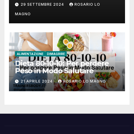
cause e rimedi
29 SETTEMBRE 2024
ROSARIO LO
MAGNO
ALIMENTAZIONE
DIMAGRIRE
Dieta 80-10-10: Per perdere
Peso in Modo Salutare
21 APRILE 2024
ROSARIO LO MAGNO