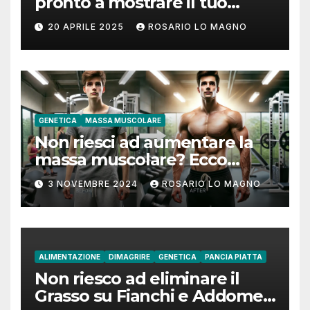
pronto a mostrare il tuo
addome piatto?
20 APRILE 2025
ROSARIO LO MAGNO
GENETICA
MASSA MUSCOLARE
Non riesci ad aumentare la
massa muscolare? Ecco
come fare!
3 NOVEMBRE 2024
ROSARIO LO MAGNO
ALIMENTAZIONE
DIMAGRIRE
GENETICA
PANCIA PIATTA
Non riesco ad eliminare il
Grasso su Fianchi e Addome: