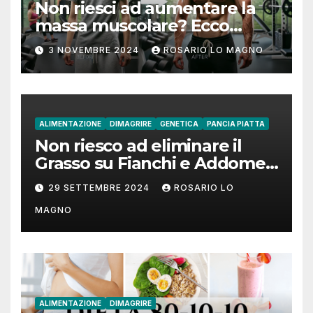
Non riesci ad aumentare la
massa muscolare? Ecco
come fare!
3 NOVEMBRE 2024
ROSARIO LO MAGNO
ALIMENTAZIONE
DIMAGRIRE
GENETICA
PANCIA PIATTA
Non riesco ad eliminare il
Grasso su Fianchi e Addome:
cause e rimedi
29 SETTEMBRE 2024
ROSARIO LO
MAGNO
ALIMENTAZIONE
DIMAGRIRE