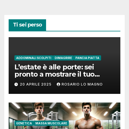
Ti sei perso
ADDOMINALI SCOLPITI
DIMAGRIRE
PANCIA PIATTA
L’estate è alle porte: sei
pronto a mostrare il tuo
addome piatto?
20 APRILE 2025
ROSARIO LO MAGNO
GENETICA
MASSA MUSCOLARE