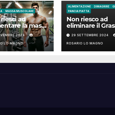
ALIMENTAZIONE
DIMAGRIRE
G
CA
MASSA MUSCOLARE
PANCIA PIATTA
riesci ad
Non riesco ad
entare la massa
eliminare il Gra
colare? Ecco
su Fianchi e
OVEMBRE 2024
29 SETTEMBRE 2024
 fare!
Addome: cause
rimedi
IO LO MAGNO
ROSARIO LO MAGNO