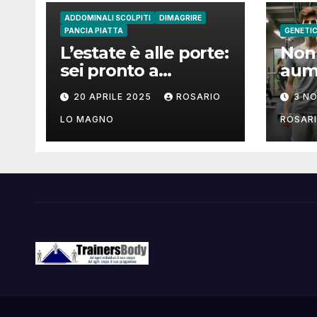
ADDOMINALI SCOLPITI
DIMAGRIRE
PANCIA PIATTA
GENETI
L’estate è alle porte:
Non 
sei pronto a
aum
mostrare il tuo
mus
20 APRILE 2025
ROSARIO
3 N
addome piatto?
come
LO MAGNO
ROSAR