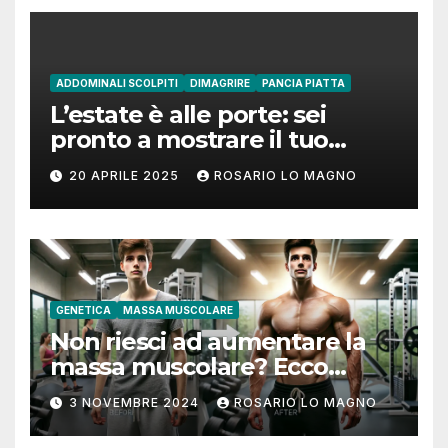
ADDOMINALI SCOLPITI
DIMAGRIRE
PANCIA PIATTA
L’estate è alle porte: sei
pronto a mostrare il tuo
addome piatto?
20 APRILE 2025
ROSARIO LO MAGNO
GENETICA
MASSA MUSCOLARE
Non riesci ad aumentare la
massa muscolare? Ecco
come fare!
3 NOVEMBRE 2024
ROSARIO LO MAGNO