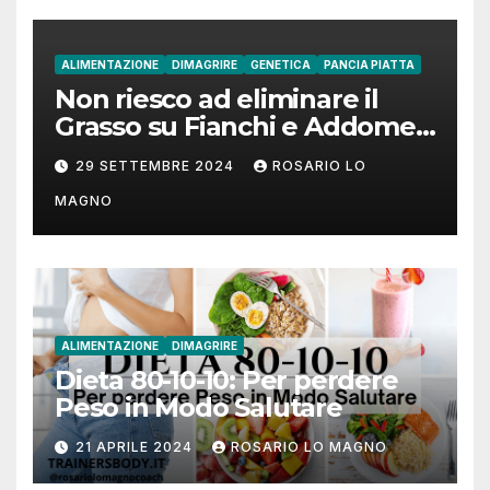
ALIMENTAZIONE
DIMAGRIRE
GENETICA
PANCIA PIATTA
Non riesco ad eliminare il
Grasso su Fianchi e Addome:
cause e rimedi
29 SETTEMBRE 2024
ROSARIO LO
MAGNO
ALIMENTAZIONE
DIMAGRIRE
Dieta 80-10-10: Per perdere
Peso in Modo Salutare
21 APRILE 2024
ROSARIO LO MAGNO