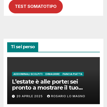
TEST SOMATOTIPO
Ti sei perso
ADDOMINALI SCOLPITI
DIMAGRIRE
PANCIA PIATTA
L’estate è alle porte: sei
pronto a mostrare il tuo
addome piatto?
20 APRILE 2025
ROSARIO LO MAGNO