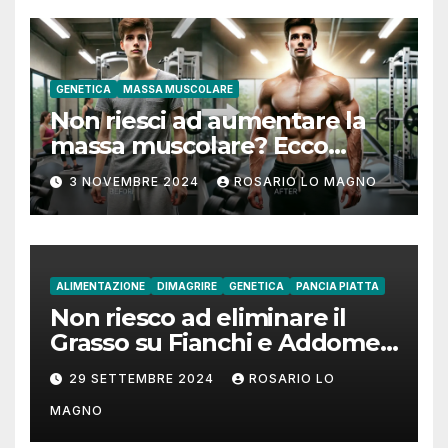
GENETICA
MASSA MUSCOLARE
Non riesci ad aumentare la
massa muscolare? Ecco
come fare!
3 NOVEMBRE 2024
ROSARIO LO MAGNO
ALIMENTAZIONE
DIMAGRIRE
GENETICA
PANCIA PIATTA
Non riesco ad eliminare il
Grasso su Fianchi e Addome:
cause e rimedi
29 SETTEMBRE 2024
ROSARIO LO
MAGNO