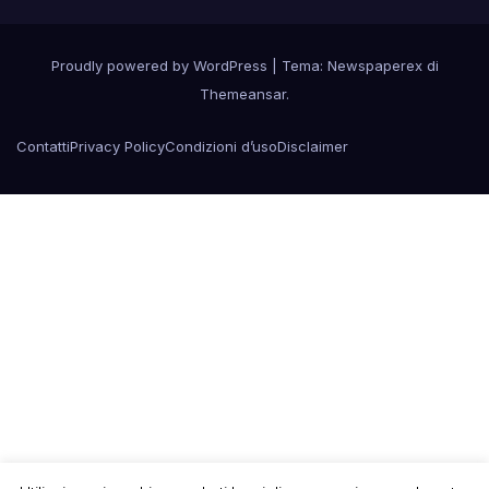
Proudly powered by WordPress
|
Tema: Newspaperex di
Themeansar
.
Contatti
Privacy Policy
Condizioni d’uso
Disclaimer