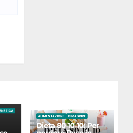
ENETICA
ALIMENTAZIONE
DIMAGRIRE
Dieta 80-10-10: Per
sso
perdere Peso in