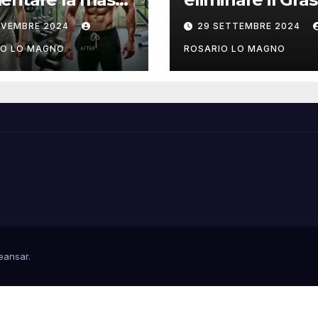
colare? Ecco
su Fianchi e
OVEMBRE 2024
29 SETTEMBRE 2024
 fare!
Addome: cause
rimedi
IO LO MAGNO
ROSARIO LO MAGNO
eansar
.