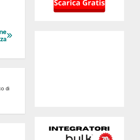
ine
nza
co di