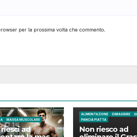
 browser per la prossima volta che commento.
ALIMENTAZIONE
DIMAGRIRE
G
CA
MASSA MUSCOLARE
PANCIA PIATTA
riesci ad
Non riesco ad
entare la massa
eliminare il Gra