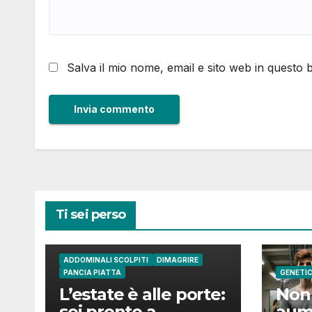
Salva il mio nome, email e sito web in questo
Ti sei perso
ADDOMINALI SCOLPITI
DIMAGRIRE
PANCIA PIATTA
GENETI
L’estate è alle porte:
Non 
sei pronto a
aum