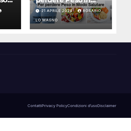
Modo Salutare
21 APRILE 2024
ROSARIO
 e
LO MAGNO
Contatti
Privacy Policy
Condizioni d’uso
Disclaimer