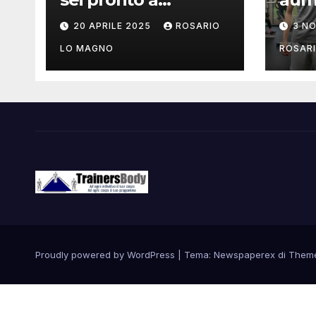
mostrare il tuo
mus
20 APRILE 2025
ROSARIO
3 N
addome piatto?
come
LO MAGNO
ROSAR
Proudly powered by WordPress
|
Tema: Newspaperex di
Them