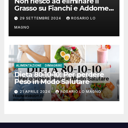
Non riesco ad eliminare il
Grasso su Fianchi e Addome:
cause e rimedi
29 SETTEMBRE 2024
ROSARIO LO
MAGNO
ALIMENTAZIONE
DIMAGRIRE
Dieta 80-10-10: Per perdere
Peso in Modo Salutare
21 APRILE 2024
ROSARIO LO MAGNO