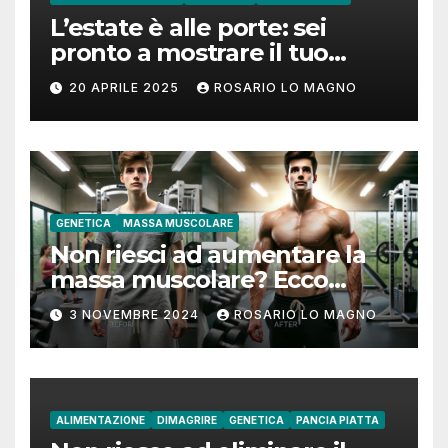
L’estate è alle porte: sei
pronto a mostrare il tuo
addome piatto?
20 APRILE 2025
ROSARIO LO MAGNO
GENETICA
MASSA MUSCOLARE
Non riesci ad aumentare la
massa muscolare? Ecco
come fare!
3 NOVEMBRE 2024
ROSARIO LO MAGNO
ALIMENTAZIONE
DIMAGRIRE
GENETICA
PANCIA PIATTA