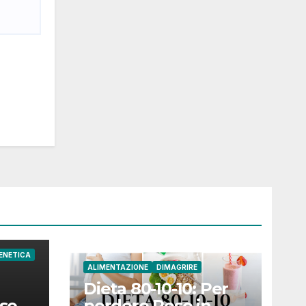
ENETICA
ALIMENTAZIONE
DIMAGRIRE
Dieta 80-10-10: Per
sso
perdere Peso in