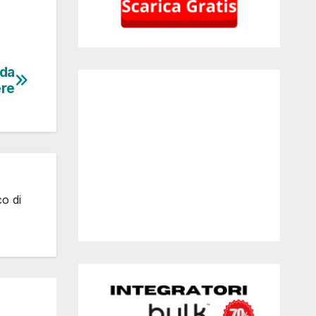
 da
re
co di