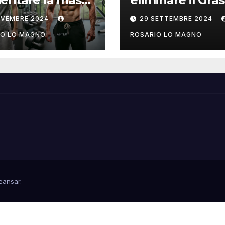
colare? Ecco
su Fianchi e
OVEMBRE 2024
29 SETTEMBRE 2024
 fare!
Addome: cause
rimedi
IO LO MAGNO
ROSARIO LO MAGNO
eansar
.