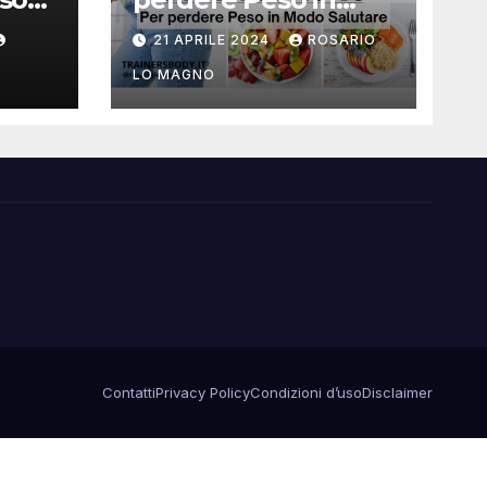
Modo Salutare
21 APRILE 2024
ROSARIO
 e
LO MAGNO
Contatti
Privacy Policy
Condizioni d’uso
Disclaimer