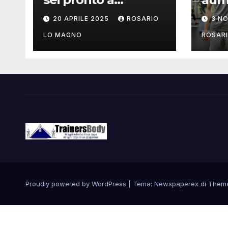
mostrare il tuo
mus
20 APRILE 2025
ROSARIO
3 N
addome piatto?
come
LO MAGNO
ROSAR
Proudly powered by WordPress
|
Tema: Newspaperex di
Them