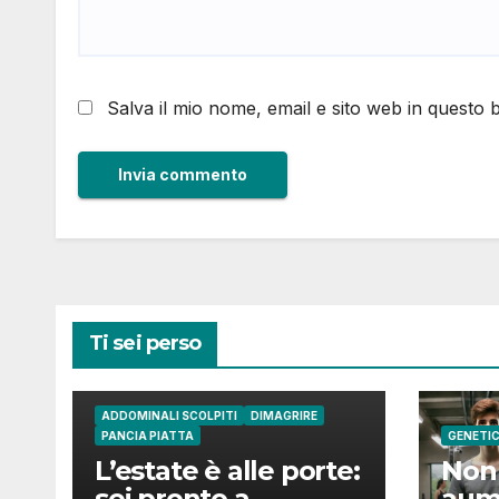
Salva il mio nome, email e sito web in questo
Ti sei perso
ADDOMINALI SCOLPITI
DIMAGRIRE
PANCIA PIATTA
GENETI
L’estate è alle porte:
Non 
sei pronto a
aum