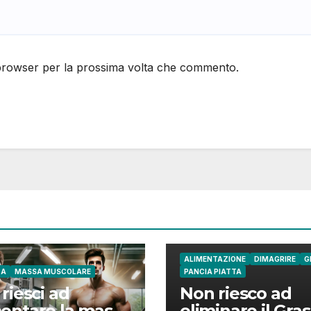
 browser per la prossima volta che commento.
ALIMENTAZIONE
DIMAGRIRE
G
CA
MASSA MUSCOLARE
PANCIA PIATTA
riesci ad
Non riesco ad
entare la massa
eliminare il Gra