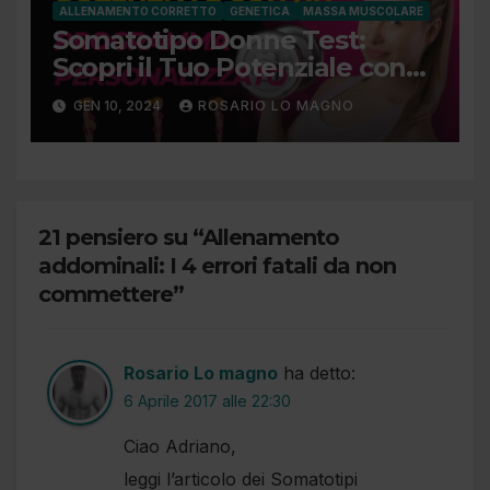
ALLENAMENTO CORRETTO
GENETICA
MASSA MUSCOLARE
Somatotipo Donne Test:
Scopri il Tuo Potenziale con
un Programma
GEN 10, 2024
ROSARIO LO MAGNO
Personalizzato
21 pensiero su “Allenamento
addominali: I 4 errori fatali da non
commettere”
Rosario Lo magno
ha detto:
6 Aprile 2017 alle 22:30
Ciao Adriano,
leggi l’articolo dei Somatotipi