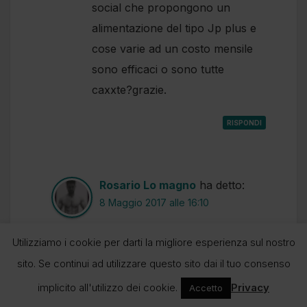
social che propongono un
alimentazione del tipo Jp plus e
cose varie ad un costo mensile
sono efficaci o sono tutte
caxxte?grazie.
RISPONDI
Rosario Lo magno
ha detto:
8 Maggio 2017 alle 16:10
Ciao Francesco,
Utilizziamo i cookie per darti la migliore esperienza sul nostro
si fa perdere peso, ma è molto
sito. Se continui ad utilizzare questo sito dai il tuo consenso
meglio una alimentazione con
implicito all'utilizzo dei cookie.
Privacy
Accetto
prodotti freschi con frutta e