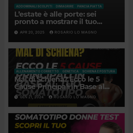
ADDOMINALI SCOLPITI
DIMAGRIRE
PANCIA PIATTA
L’estate è alle porte: sei
pronto a mostrare il tuo
addome piatto?
APR 20, 2025
ROSARIO LO MAGNO
ALLENAMENTO CORRETTO
GENETICA
SCHIENA E POSTURA
Mal di Schiena? Ecco le 5
Cause Principali in Base al
Tuo Somatotipo e Come
GEN 21, 2024
ROSARIO LO MAGNO
Risolvere