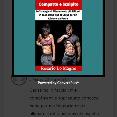
giorno , facio pesi,facio capoeira
,facio balo io ho molto tempo del
mio giorno nelle ativita fisica.
come facio sapere come è il tipo di
mio corpo ce qualcuno teste ?
RISPONDI
claudio
ha detto:
5 Marzo 2017 alle 13:04
Powered by Convert Plus™
Carissimo, ti faccio i miei
complimenti e soprattutto conosco
bene per me l’importanza di
allenare il retto addominale rispetto