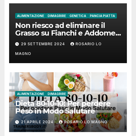
ALIMENTAZIONE
DIMAGRIRE
GENETICA
PANCIA PIATTA
Non riesco ad eliminare il
Grasso su Fianchi e Addome:
cause e rimedi
29 SETTEMBRE 2024
ROSARIO LO
MAGNO
ALIMENTAZIONE
DIMAGRIRE
Dieta 80-10-10: Per perdere
Peso in Modo Salutare
21 APRILE 2024
ROSARIO LO MAGNO