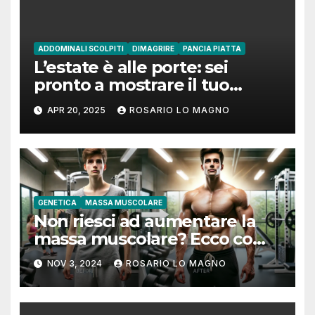
ADDOMINALI SCOLPITI
DIMAGRIRE
PANCIA PIATTA
L’estate è alle porte: sei
pronto a mostrare il tuo
addome piatto?
APR 20, 2025
ROSARIO LO MAGNO
GENETICA
MASSA MUSCOLARE
Non riesci ad aumentare la
massa muscolare? Ecco come
fare!
NOV 3, 2024
ROSARIO LO MAGNO