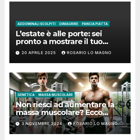
ADDOMINALI SCOLPITI
DIMAGRIRE
PANCIA PIATTA
L’estate è alle porte: sei
pronto a mostrare il tuo
addome piatto?
20 APRILE 2025
ROSARIO LO MAGNO
GENETICA
MASSA MUSCOLARE
Non riesci ad aumentare la
massa muscolare? Ecco
come fare!
3 NOVEMBRE 2024
ROSARIO LO MAGNO