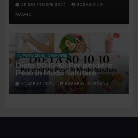
cause e rimedi
29 SETTEMBRE 2024
ROSARIO LO
MAGNO
ALIMENTAZIONE
DIMAGRIRE
Dieta 80-10-10: Per perdere
Peso in Modo Salutare
21 APRILE 2024
ROSARIO LO MAGNO