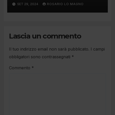
cause e rimedi
SET 29, 2024
ROSARIO LO MAGNO
Lascia un commento
Il tuo indirizzo email non sarà pubblicato.
I campi
obbligatori sono contrassegnati
*
Commento
*