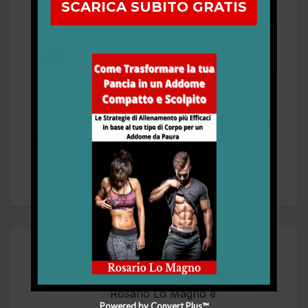
SCARICA SUBITO GRATIS
Aumentare massa
Tutto sugli
muscolare. Cosa
integratori alimentari
conta di più?
e quali funzionano
Alimentazione –
veramente
allenamento –
recupero? Ecco la
piramide perfetta!
Di
Rosario Lo Magno
Rosario Lo Magno è
Powered by Convert Plus™