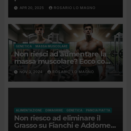
addome piatto?
APR 20, 2025
ROSARIO LO MAGNO
GENETICA
MASSA MUSCOLARE
Non riesci ad aumentare la
massa muscolare? Ecco come
fare!
NOV 3, 2024
ROSARIO LO MAGNO
ALIMENTAZIONE
DIMAGRIRE
GENETICA
PANCIA PIATTA
Non riesco ad eliminare il
Grasso su Fianchi e Addome: