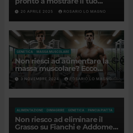
pronto a mostrare il tuo
addome piatto?
20 APRILE 2025
ROSARIO LO MAGNO
GENETICA
MASSA MUSCOLARE
Non riesci ad aumentare la
massa muscolare? Ecco
come fare!
3 NOVEMBRE 2024
ROSARIO LO MAGNO
ALIMENTAZIONE
DIMAGRIRE
GENETICA
PANCIA PIATTA
Non riesco ad eliminare il
Grasso su Fianchi e Addome: