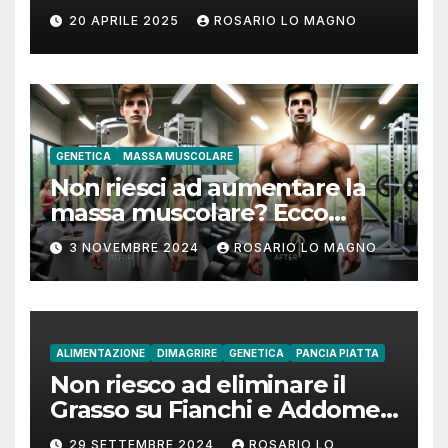
addome piatto?
20 APRILE 2025
ROSARIO LO MAGNO
GENETICA
MASSA MUSCOLARE
Non riesci ad aumentare la
massa muscolare? Ecco
come fare!
3 NOVEMBRE 2024
ROSARIO LO MAGNO
ALIMENTAZIONE
DIMAGRIRE
GENETICA
PANCIA PIATTA
Non riesco ad eliminare il
Grasso su Fianchi e Addome:
cause e rimedi
29 SETTEMBRE 2024
ROSARIO LO