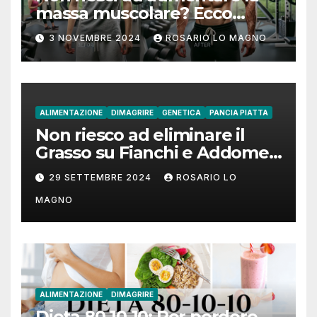
massa muscolare? Ecco
come fare!
3 NOVEMBRE 2024
ROSARIO LO MAGNO
ALIMENTAZIONE
DIMAGRIRE
GENETICA
PANCIA PIATTA
Non riesco ad eliminare il
Grasso su Fianchi e Addome:
cause e rimedi
29 SETTEMBRE 2024
ROSARIO LO
MAGNO
ALIMENTAZIONE
DIMAGRIRE
Dieta 80-10-10: Per perdere