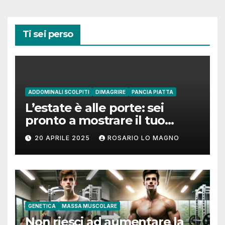
Ti sei perso
ADDOMINALI SCOLPITI
DIMAGRIRE
PANCIA PIATTA
L’estate è alle porte: sei
pronto a mostrare il tuo
addome piatto?
20 APRILE 2025
ROSARIO LO MAGNO
GENETICA
MASSA MUSCOLARE
Non riesci ad aumentare la