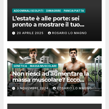
ADDOMINALI SCOLPITI
DIMAGRIRE
PANCIA PIATTA
L’estate è alle porte: sei
pronto a mostrare il tuo
addome piatto?
20 APRILE 2025
ROSARIO LO MAGNO
GENETICA
MASSA MUSCOLARE
Non riesci ad aumentare la
massa muscolare? Ecco
come fare!
3 NOVEMBRE 2024
ROSARIO LO MAGNO