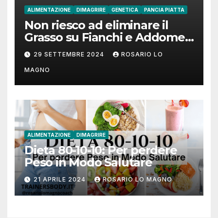
ALIMENTAZIONE
DIMAGRIRE
GENETICA
PANCIA PIATTA
Non riesco ad eliminare il
Grasso su Fianchi e Addome:
cause e rimedi
29 SETTEMBRE 2024
ROSARIO LO
MAGNO
ALIMENTAZIONE
DIMAGRIRE
Dieta 80-10-10: Per perdere
Peso in Modo Salutare
21 APRILE 2024
ROSARIO LO MAGNO