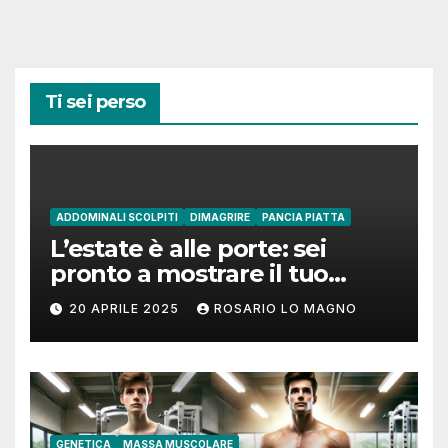
Ti sei perso
ADDOMINALI SCOLPITI
DIMAGRIRE
PANCIA PIATTA
L’estate è alle porte: sei
pronto a mostrare il tuo
addome piatto?
20 APRILE 2025
ROSARIO LO MAGNO
GENETICA
MASSA MUSCOLARE