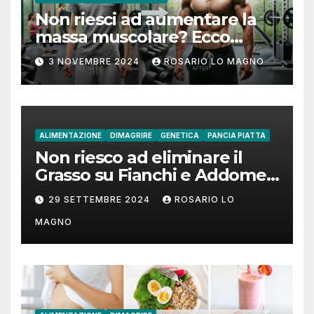
Non riesci ad aumentare la
massa muscolare? Ecco
come fare!
3 NOVEMBRE 2024
ROSARIO LO MAGNO
ALIMENTAZIONE
DIMAGRIRE
GENETICA
PANCIA PIATTA
Non riesco ad eliminare il
Grasso su Fianchi e Addome:
cause e rimedi
29 SETTEMBRE 2024
ROSARIO LO
MAGNO