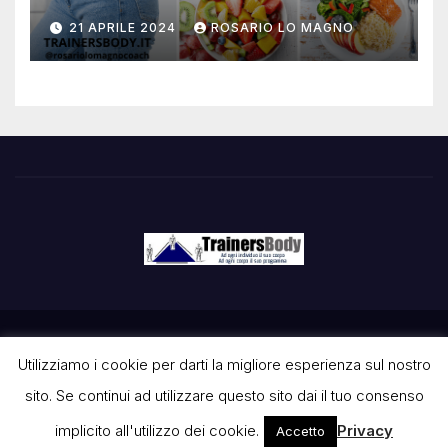
21 APRILE 2024
ROSARIO LO MAGNO
Proudly powered by WordPress
|
Tema: Newspaperex di
Utilizziamo i cookie per darti la migliore esperienza sul nostro
Themeansar
.
sito. Se continui ad utilizzare questo sito dai il tuo consenso
Contatti
Privacy Policy
Condizioni d’uso
Disclaimer
implicito all'utilizzo dei cookie.
Privacy
Accetto