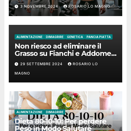
come fare!
3 NOVEMBRE 2024
ROSARIO LO MAGNO
ALIMENTAZIONE
DIMAGRIRE
GENETICA
PANCIA PIATTA
Non riesco ad eliminare il
Grasso su Fianchi e Addome:
cause e rimedi
29 SETTEMBRE 2024
ROSARIO LO
MAGNO
ALIMENTAZIONE
DIMAGRIRE
Dieta 80-10-10: Per perdere
Peso in Modo Salutare