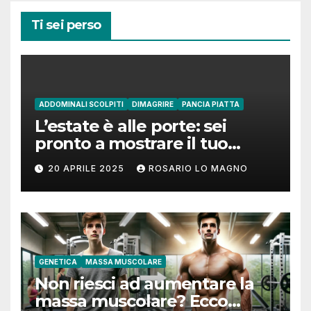
Ti sei perso
ADDOMINALI SCOLPITI
DIMAGRIRE
PANCIA PIATTA
L’estate è alle porte: sei
pronto a mostrare il tuo
addome piatto?
20 APRILE 2025
ROSARIO LO MAGNO
GENETICA
MASSA MUSCOLARE
Non riesci ad aumentare la
massa muscolare? Ecco