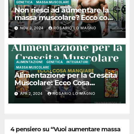
GENETICA
MASSA MUSCOLARE
Non riesci ad aumentare la
massa muscolare? Ecco come
fare!
NOV 3, 2024
ROSARIO LO MAGNO
ALIMENTAZIONE
GENETICA
INTEGRATORI
MASSA MUSCOLARE
Alimentazione per la Crescita
Muscolare: Ecco Cosa
Mangiare
APR 2, 2024
ROSARIO LO MAGNO
4 pensiero su “Vuoi aumentare massa