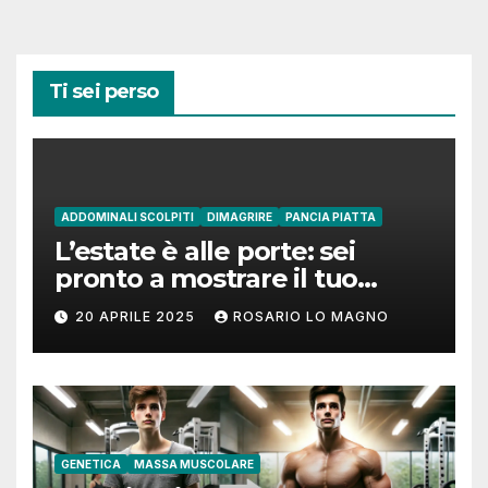
Ti sei perso
ADDOMINALI SCOLPITI
DIMAGRIRE
PANCIA PIATTA
L’estate è alle porte: sei
pronto a mostrare il tuo
addome piatto?
20 APRILE 2025
ROSARIO LO MAGNO
GENETICA
MASSA MUSCOLARE