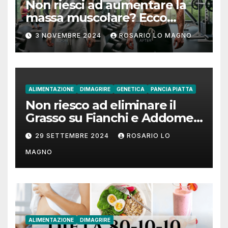
Non riesci ad aumentare la
massa muscolare? Ecco
come fare!
3 NOVEMBRE 2024
ROSARIO LO MAGNO
ALIMENTAZIONE
DIMAGRIRE
GENETICA
PANCIA PIATTA
Non riesco ad eliminare il
Grasso su Fianchi e Addome:
cause e rimedi
29 SETTEMBRE 2024
ROSARIO LO
MAGNO
ALIMENTAZIONE
DIMAGRIRE