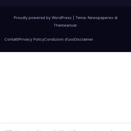
Proudly powered by WordPress
|
Tema: Newspaperex di
Themeansar
.
Contatti
Privacy Policy
Condizioni d’uso
Disclaimer