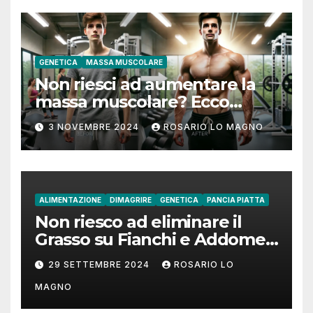
GENETICA
MASSA MUSCOLARE
Non riesci ad aumentare la
massa muscolare? Ecco
come fare!
3 NOVEMBRE 2024
ROSARIO LO MAGNO
ALIMENTAZIONE
DIMAGRIRE
GENETICA
PANCIA PIATTA
Non riesco ad eliminare il
Grasso su Fianchi e Addome:
cause e rimedi
29 SETTEMBRE 2024
ROSARIO LO
MAGNO