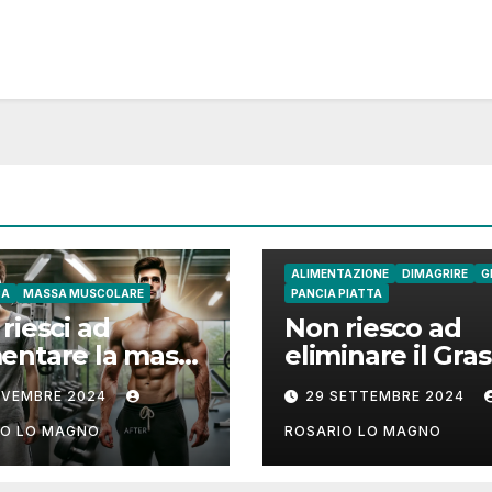
ALIMENTAZIONE
DIMAGRIRE
G
CA
MASSA MUSCOLARE
PANCIA PIATTA
riesci ad
Non riesco ad
entare la massa
eliminare il Gra
colare? Ecco
su Fianchi e
OVEMBRE 2024
29 SETTEMBRE 2024
 fare!
Addome: cause
rimedi
IO LO MAGNO
ROSARIO LO MAGNO