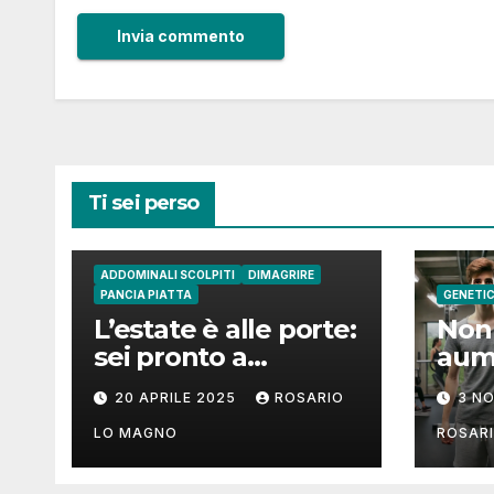
Ti sei perso
ADDOMINALI SCOLPITI
DIMAGRIRE
PANCIA PIATTA
GENETI
L’estate è alle porte:
Non 
sei pronto a
aum
mostrare il tuo
mus
20 APRILE 2025
ROSARIO
3 N
addome piatto?
come
LO MAGNO
ROSAR