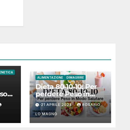
ENETICA
ALIMENTAZIONE
DIMAGRIRE
Dieta 80-10-10: Per
sso
perdere Peso in
Modo Salutare
21 APRILE 2024
ROSARIO
 e
LO MAGNO