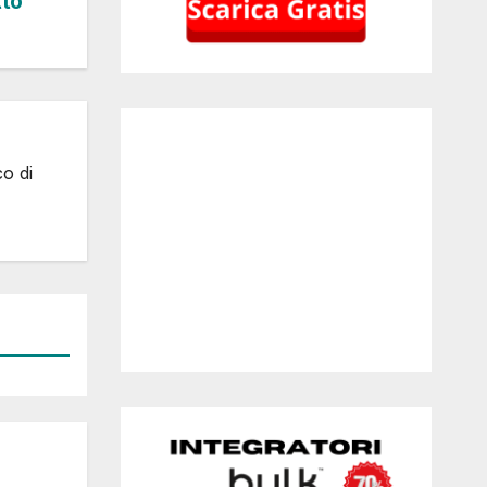
tto
co di