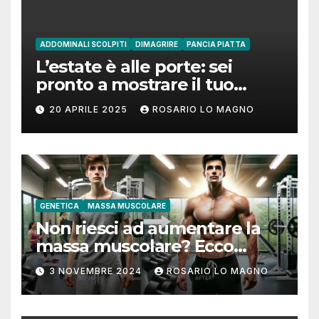
ADDOMINALI SCOLPITI
DIMAGRIRE
PANCIA PIATTA
L’estate è alle porte: sei
pronto a mostrare il tuo
addome piatto?
20 APRILE 2025
ROSARIO LO MAGNO
GENETICA
MASSA MUSCOLARE
Non riesci ad aumentare la
massa muscolare? Ecco
come fare!
3 NOVEMBRE 2024
ROSARIO LO MAGNO