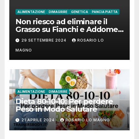
ALIMENTAZIONE
DIMAGRIRE
GENETICA
PANCIA PIATTA
Non riesco ad eliminare il
Grasso su Fianchi e Addome:
cause e rimedi
29 SETTEMBRE 2024
ROSARIO LO
MAGNO
ALIMENTAZIONE
DIMAGRIRE
Dieta 80-10-10: Per perdere
Peso in Modo Salutare
21 APRILE 2024
ROSARIO LO MAGNO