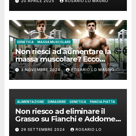
20 APRILE 2025
ROSARIO LO MAGNO
GENETICA
MASSA MUSCOLARE
Non riesci ad aumentare la
massa muscolare? Ecco
come fare!
3 NOVEMBRE 2024
ROSARIO LO MAGNO
ALIMENTAZIONE
DIMAGRIRE
GENETICA
PANCIA PIATTA
Non riesco ad eliminare il
Grasso su Fianchi e Addome:
cause e rimedi
29 SETTEMBRE 2024
ROSARIO LO