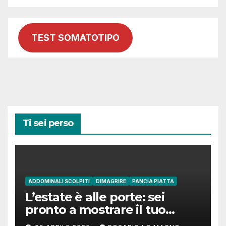
TEST SOMATOTIPO
Ti sei perso
ADDOMINALI SCOLPITI
DIMAGRIRE
PANCIA PIATTA
L’estate è alle porte: sei
pronto a mostrare il tuo
addome piatto?